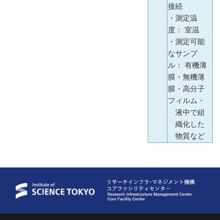
接続
・測定温
度： 室温
・測定可能
なサンプ
ル： 有機薄
膜・無機薄
膜・高分子
フィルム・
液中で組
織化した
物質など