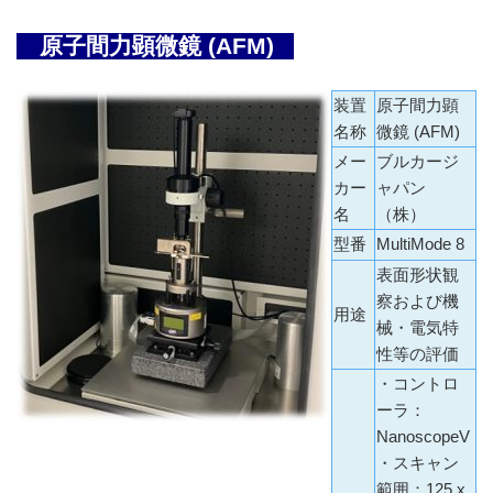
原子間力顕微鏡 (AFM)
装置
原子間力顕
名称
微鏡 (AFM)
メー
ブルカージ
カー
ャパン
名
（株）
型番
MultiMode 8
表面形状観
察および機
用途
械・電気特
性等の評価
・コントロ
ーラ：
NanoscopeV
・スキャン
範囲：125 x