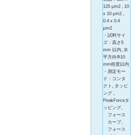
125 μm2 , 10
x 10 μm2 ,
0.4 x 0.4
µm2
・試料サイ
ズ：高さ5
mm 以内, 水
平方向Φ10
mm程度以内
・測定モー
ド：コンタ
クト, タッピ
ング ,
PeakForceタ
ッピング,
フォース
カーブ、
フォース