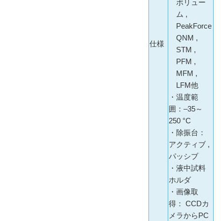
ボリュー
ム ,
PeakForce
QNM ,
仕様
STM ,
PFM ,
MFM ,
LFM他
・温度範
囲：‒35～
250 °C
・除振台：
アクティブ ,
パッシブ
・液中試料
ホルダ
・画像取
得： CCDカ
メラからPC