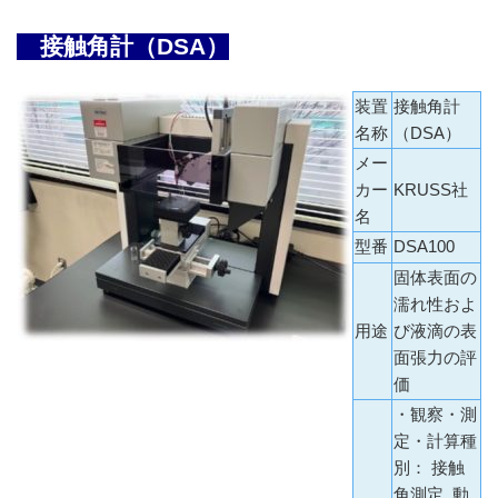
接触角計（DSA）
装置
接触角計
名称
（DSA）
メー
カー
KRUSS社
名
型番
DSA100
固体表面の
濡れ性およ
用途
び液滴の表
面張力の評
価
・観察・測
定・計算種
別： 接触
角測定, 動