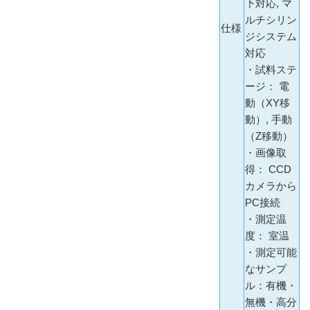
下対応, マ
ルチシリン
仕様
ジシステム
対応
・試料ステ
ージ： 電
動（XY移
動）, 手動
（Z移動）
・画像取
得： CCD
カメラから
PC接続
・測定温
度： 室温
・測定可能
なサンプ
ル：有機・
無機・高分