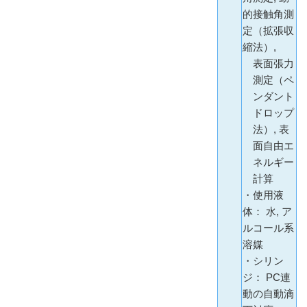
的接触角測
定（拡張収
縮法）,
表面張力
測定（ペ
ンダント
ドロップ
法）, 表
面自由エ
ネルギー
計算
・使用液
体： 水, ア
ルコール系
溶媒
・シリン
ジ： PC連
動の自動滴