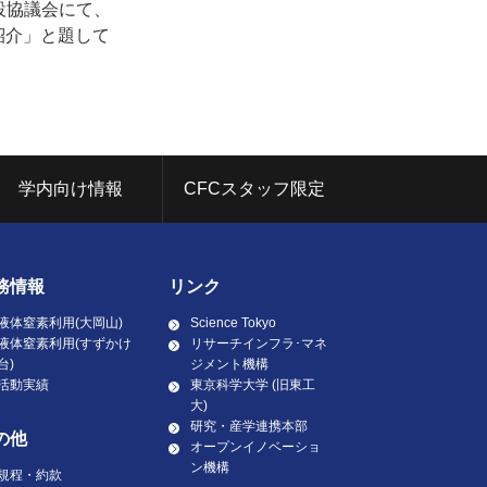
施設協議会にて、
ご紹介」と題して
学内向け情報
CFCスタッフ限定
務情報
リンク
液体窒素利用(大岡山)
Science Tokyo
液体窒素利用(すずかけ
リサーチインフラ･マネ
台)
ジメント機構
活動実績
東京科学大学 (旧東工
大)
研究・産学連携本部
の他
オープンイノベーショ
ン機構
規程・約款