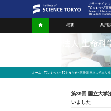
概要
共用
第39回 国立大学法人 生
ご
共
ました
部
研
ホーム
>
TCカレッジ
>
TCお知らせ
>
第39回 国立大学法人
教
マ
第39回 国立大
いました
T