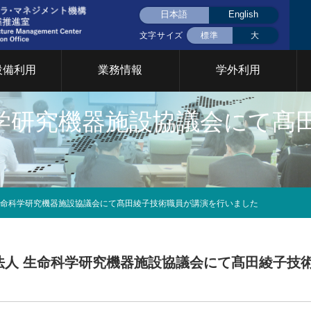
日本語
English
文字サイズ
標準
大
設備利用
業務情報
学外利用
命科学研究機器施設協議会にて
液体窒素(大岡山)
液体窒素(すずかけ
挨拶
用設備について
CFCについて
共用設備検索
統合設備共用
統合設備共用
台)
要
イベント
門について
2026年
2025年
2024年
2023年
2022年
202
究基盤戦略室
TCカレッジ事業推進室
設計製作部門
 生命科学研究機器施設協議会にて髙田綾子技術職員が講演を行いました
年次報告
育支援部門
情報基盤支援部門
安全管理 放
イクロプロセス部門
ファシリティステーション
設備共用推進
2026年
2025年
2024年
2023年
2022年
202
学法人 生命科学研究機器施設協議会にて髙田綾子技
部門
Cカレッジ
統合設備共用システム