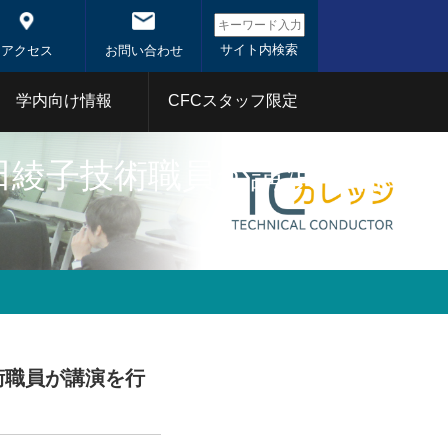
アクセス
お問い合わせ
学内向け情報
CFCスタッフ限定
髙田綾子技術職員が講演を行い
システム概
システム
東工大コアファシリティ
事業
1年
2020年
分析部門
射線部門
バイオ部門
体
1年
2020年
術職員が講演を行