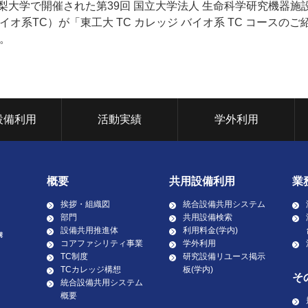
山梨大学で開催された第39回 国立大学法人 生命科学研究機器
オ系TC）が「東工大 TC カレッジ バイオ系 TC コースの
。
設備利用
活動実績
学外利用
概要
共用設備利用
業
挨拶・組織図
統合設備共用システム
部門
共用設備検索
設備共用推進体
利用料金(学内)
コアファシリティ事業
学外利用
TC制度
研究設備リユース掲示
TCカレッジ構想
板(学内)
そ
統合設備共用システム
概要