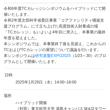
令和
6
年度
TC
カレッジシンポジウムをハイブリッドにて開
催いたします。
令和
2
年度文部科学省委託事業「コアファシリティ構築支
援プログラム」にて立ち上げた高度技術人財養成の場
「
TC
カレッジ」もいよいよ
4
年目に突入し、本事業の最終
年度を迎えました。
本シンポジウムでは、本事業終了後を見据え、これからの
TC
および
TC
カレッジの展望について議論を行います。
本シンポジウムは
研究基盤
EXPO2025
（
1/23
～
30
）のプロ
グラムとして開催いたします。
日時
2025
年
1
月
29
日（水）
14:00~16:00
場所
ハイブリッド開催
（対面）東京科学大学 湯島キャンパス
M
＆
D
タワー