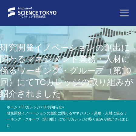
研究開発イノベーションの創出に
関わるマネジメント業務・人材に
係るワーキング・グループ（第10
回）にてTCカレッジの取り組みが
紹介されました
ホーム
>
TCカレッジ
>
TCお知らせ
>
研究開発イノベーションの創出に関わるマネジメント業務・人材に係るワ
ーキング・グループ（第10回）にてTCカレッジの取り組みが紹介されまし
た