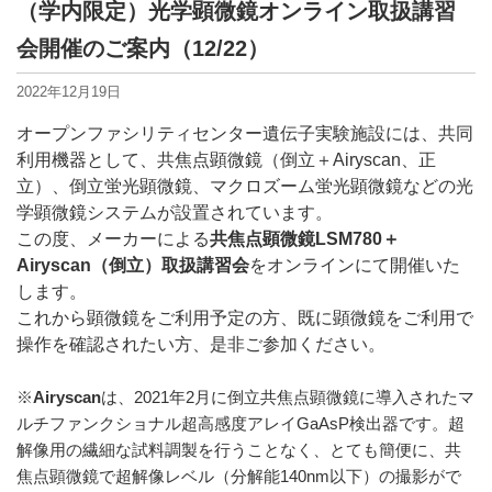
（学内限定）光学顕微鏡オンライン取扱講習
会開催のご案内（12/22）
2022年12月19日
オープンファシリティセンター遺伝子実験施設には、共同
利用機器として、共焦点顕微鏡（倒立＋Airyscan、正
立）、倒立蛍光顕微鏡、マクロズーム蛍光顕微鏡などの光
学顕微鏡システムが設置されています。
この度、メーカーによる
共焦点顕微鏡LSM780＋
Airyscan（倒立）取扱講習会
をオンラインにて開催いた
します。
これから顕微鏡をご利用予定の方、既に顕微鏡をご利用で
操作を確認されたい方、是非ご参加ください。
※
Airyscan
は、2021年2月に倒立共焦点顕微鏡に導入されたマ
ルチファンクショナル超高感度アレイGaAsP検出器です。超
解像用の繊細な試料調製を行うことなく、とても簡便に、共
焦点顕微鏡で超解像レベル（分解能140nm以下）の撮影がで