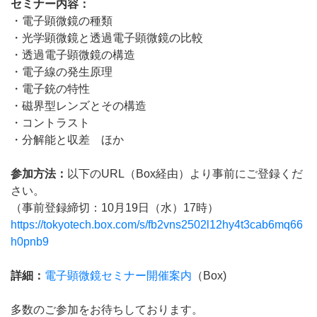
セミナー内容：
・電子顕微鏡の種類
・光学顕微鏡と透過電子顕微鏡の比較
・透過電子顕微鏡の構造
・電子線の発生原理
・電子銃の特性
・磁界型レンズとその構造
・コントラスト
・分解能と収差 ほか
参加方法：
以下の
URL（Box経由）
より事前にご登録くだ
さい。
（事前登録締切：
10
月
19
日（水）
17
時）
https://tokyotech.box.com/s/fb2vns2502l12hy4t3cab6mq66
h0pnb9
詳細：
電子顕微鏡セミナー開催案内
（Box)
多数のご参加をお待ちしております。