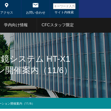
アクセス
お問い合わせ
学内向け情報
CFCスタッフ限定
システム概
システム
東京科学大学コアファシ
リティ事業
システム HT-X1
催案内（11/6）
1年
2020年
分析部門
射線部門
バイオ部門
体
1年
2020年
ーション開催案内（11/6）