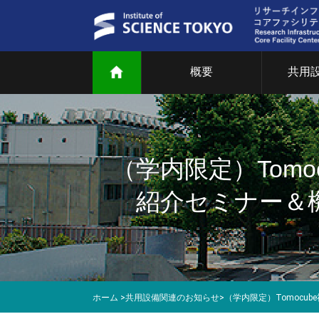
概要
共用
ご
共
（学内限定）Tomo
部
紹介セミナー＆機
研
教
マ
ホーム
>
共用設備関連のお知らせ
>
（学内限定）Tomocu
T