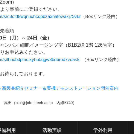
Zoom）
Lより事前にご登録ください。
com/s/c9ctd8wqnuuhcqpbza3nafowakj79v6r
（Boxリンク経由）
先着順
20日（月）～ 24日（金）
ンパス 細胞イメージング室（B1B2棟 1階 126号室）
よりお申込みください。
com/s/lhudbdptncixyhu0qgw3bd6rod7vdask
（Boxリンク経由）
お待ちしております。
ube 新製品紹介セミナー＆実機デモンストレーション開催案内
bio[@]ofc.titech.ac.jp 内線5740）
設備利用
活動実績
学外利用