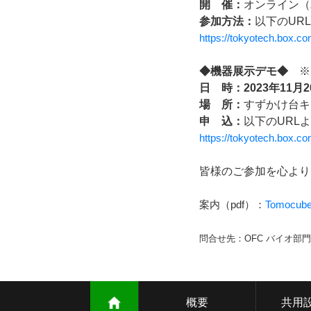
開 催：
オンライン（
参加方法：
以下のUR
https://tokyotech.box.
◆機器展示デモ◆
※
日 時：2023年11月
場 所：
すずかけ台キャ
申 込：
以下のURL
https://tokyotech.box.
皆様のご参加を心より
案内（pdf）：
Tomoc
問合せ先：OFC バイオ部門 高田（
概要
共用