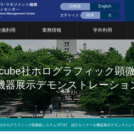
日本語
English
文字サイズ
標準
大
設備利用
業務情報
学外利用
液体窒素(大岡山)
液体窒素(すずかけ
挨拶
用設備について
CFCについて
共用設備検索
統合設備共用
統合設備共用
台)
要
cube社ホログラフィック顕微鏡
イベント
門について
器展示デモンストレーション開
2026年
2025年
2024年
2023年
2022年
202
究基盤戦略室
TCカレッジ事業推進室
設計製作部門
年次報告
育支援部門
情報基盤支援部門
安全管理 放
イクロプロセス部門
ファシリティステーション
設備共用推進
2026年
2025年
2024年
2023年
2022年
202
部門
be社ホログラフィック顕微鏡システム HT-X1 紹介セミナー＆機器展示デモンストレ
Cカレッジ
統合設備共用システム