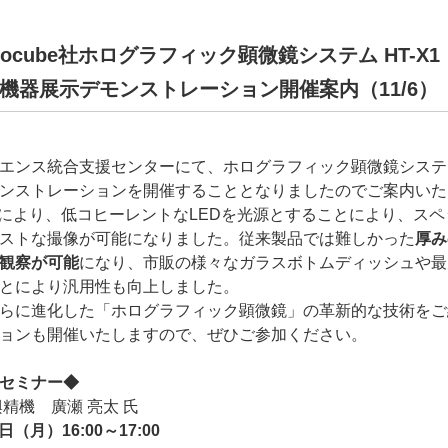
ocube社ホログラフィック顕微鏡システム HT-X1
器展示デモンストレーション開催案内（11/6）
エンス統合支援センターにて、ホログラフィック顕微鏡シス
ンストレーションを開催することとなりましたのでご案内いた
により、低コヒーレントなLEDを光源とすることにより、ス
ストな撮像が可能になりました。従来製品では難しかった
厚み
観察が可能
になり、市販の様々なガラスボトムディッシュや最大9
とにより汎用性も向上しました。
らに進化した「ホログラフィック顕微鏡」の革新的な技術をご
ョンも開催いたしますので、ぜひご参加ください。
セミナー◆
興精機 廣瀬 亮太 氏
（月）16:00～17:00