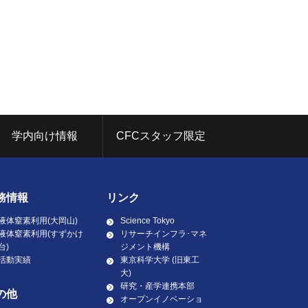
学内向け情報
CFCスタッフ限定
務情報
リンク
液体窒素利用(大岡山)
Science Tokyo
液体窒素利用(すずかけ
リサーチインフラ･マネ
台)
ジメント機構
活動実績
東京科学大学 (旧東工
大)
研究・産学連携本部
の他
オープンイノベーショ