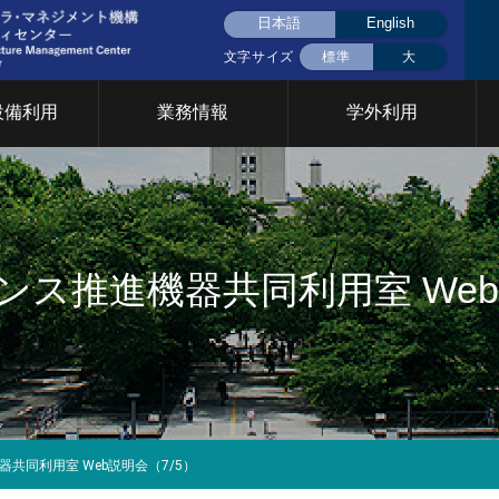
日本語
English
文字サイズ
標準
大
設備利用
業務情報
学外利用
液体窒素(大岡山)
液体窒素(すずかけ
挨拶
用設備について
CFCについて
共用設備検索
統合設備共用
統合設備共用
台)
要
イベント
門について
ス推進機器共同利用室 Web
2026年
2025年
2024年
2023年
2022年
202
究基盤戦略室
TCカレッジ事業推進室
設計製作部門
年次報告
育支援部門
情報基盤支援部門
安全管理 放
イクロプロセス部門
ファシリティステーション
設備共用推進
2026年
2025年
2024年
2023年
2022年
202
部門
共同利用室 Web説明会（7/5）
Cカレッジ
統合設備共用システム