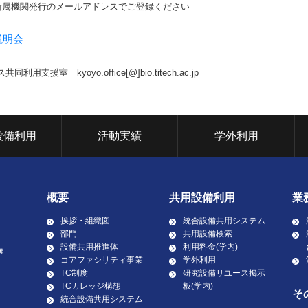
所属機関発行のメールアドレスでご登録ください
説明会
援室 kyoyo.office[@]bio.titech.ac.jp
設備利用
活動実績
学外利用
概要
共用設備利用
業
挨拶・組織図
統合設備共用システム
部門
共用設備検索
設備共用推進体
利用料金(学内)
コアファシリティ事業
学外利用
TC制度
研究設備リユース掲示
TCカレッジ構想
板(学内)
そ
統合設備共用システム