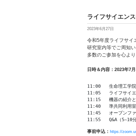
ライフサイエンス推
2023年6月27日
令和5年度ライフサイ
研究室内等でご周知い
多数のご参加を心より
日時＆内容：2023年7月5日(水
11:00  	生命理工学院長 挨拶

11:05	ライフサイエンス推進機器共同利用室のこれまでと今後の展望

11:15  	機器の紹介と利用方法

11:40	準共同利用室の紹介

11:45	オープンファシリティセンターとバイオ部門の紹介

11:55　	Q&A（5
10
~
事前申込：
https://zoom