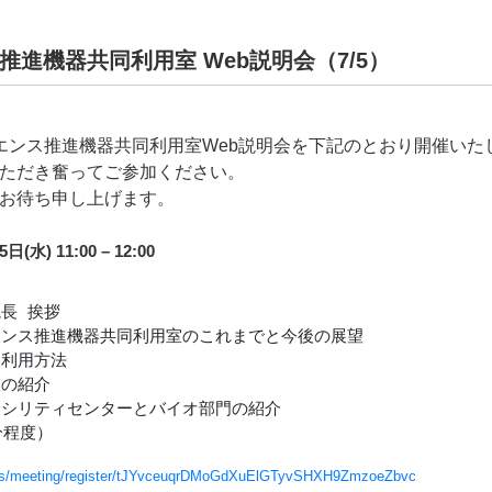
進機器共同利用室 Web説明会（7/5）
エンス推進機器共同利用室Web説明会を下記のとおり開催いた
ただき奮ってご参加ください。
お待ち申し上げます。
) 11:00 – 12:00
分程度）
.us/meeting/register/tJYvceuqrDMoGdXuElGTyvSHXH9ZmzoeZbvc