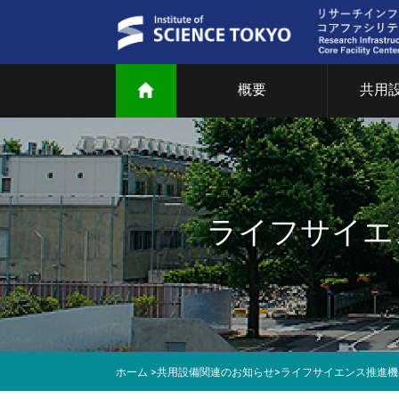
概要
共用
ご
共
部
ライフサイエン
研
教
マ
ホーム
>
共用設備関連のお知らせ
>
ライフサイエンス推進機器
T