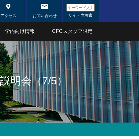
アクセス
お問い合わせ
学内向け情報
CFCスタッフ限定
システム概
システム
東京科学大学コアファシ
リティ事業
説明会（7/5）
1年
2020年
分析部門
射線部門
バイオ部門
体
1年
2020年