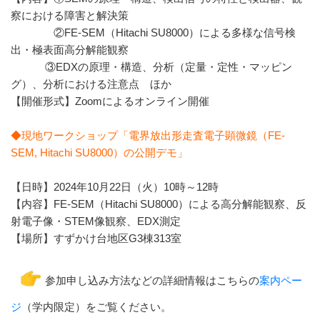
察における障害と解決策
②FE-SEM（Hitachi SU8000）による多様な信号検
出・極表面高分解能観察
③EDXの原理・構造、分析（定量・定性・マッピン
グ）、分析における注意点 ほか
【開催形式】Zoomによるオンライン開催
◆現地ワークショップ「電界放出形走査電子顕微鏡（FE-
SEM, Hitachi SU8000）の公開デモ」
【日時】2024年10月22日（火）10時～12時
【内容】FE-SEM（Hitachi SU8000）による高分解能観察、反
射電子像・STEM像観察、EDX測定
【場所】すずかけ台地区G3棟313室
参加申し込み方法などの詳細情報はこちらの
案内ペー
ジ
（学内限定）をご覧ください。