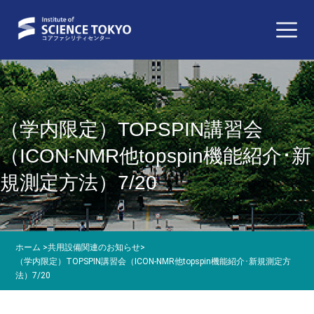
（学内限定）TOPSPIN講習会
（ICON-NMR他topspin機能紹介･新
規測定方法）7/20
ホーム
>
共用設備関連のお知らせ
>
（学内限定）TOPSPIN講習会（ICON-NMR他topspin機能紹介･新規測定方
法）7/20