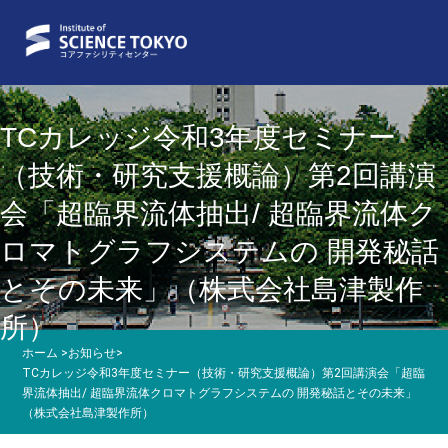
TCカレッジ令和3年度セミナー
（技術・研究支援概論）第2回講演
会「超臨界流体抽出/ 超臨界流体ク
ロマトグラフシステムの 開発秘話
とその未来」（株式会社島津製作
所）
ホーム
>
お知らせ
>
TCカレッジ令和3年度セミナー（技術・研究支援概論）第2回講演会「超臨
界流体抽出/ 超臨界流体クロマトグラフシステムの 開発秘話とその未来」
（株式会社島津製作所）