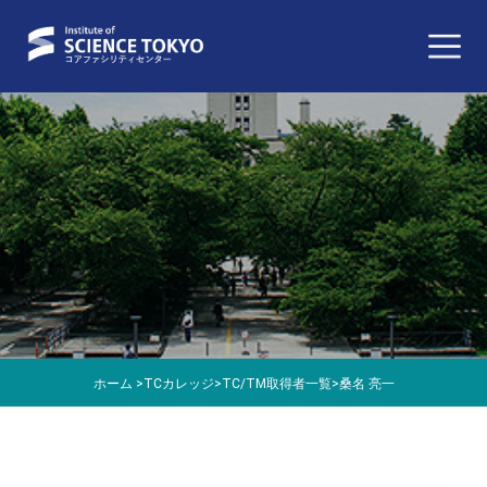
ホーム
>
TCカレッジ
>
TC/TM取得者一覧
>
桑名 亮一