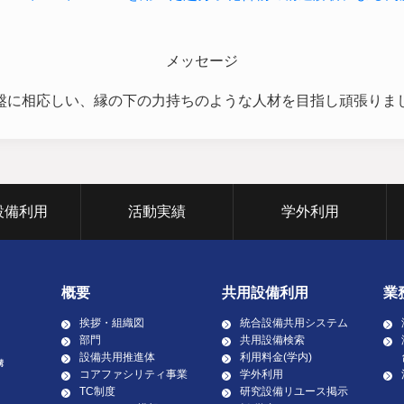
メッセージ
盤に相応しい、縁の下の力持ちのような人材を目指し頑張りま
設備利用
活動実績
学外利用
概要
共用設備利用
業
挨拶・組織図
統合設備共用システム
部門
共用設備検索
設備共用推進体
利用料金(学内)
コアファシリティ事業
学外利用
TC制度
研究設備リユース掲示