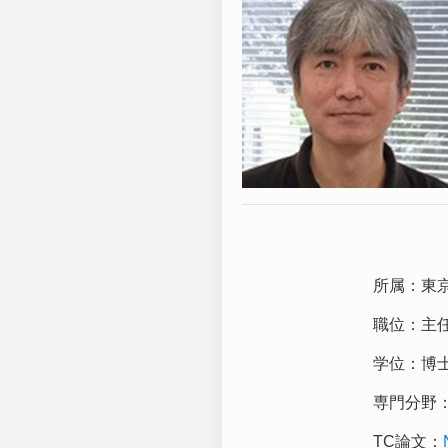
所属：
東
職位：
主
学位：
博
専門分野
TC論文：