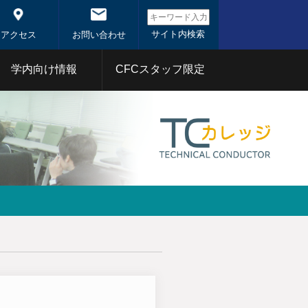
アクセス
お問い合わせ
学内向け情報
CFCスタッフ限定
システム概
システム
東工大コアファシリティ
事業
1年
2020年
分析部門
射線部門
バイオ部門
体
1年
2020年