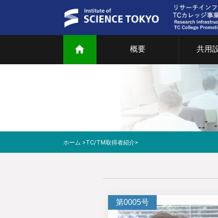
概要
共用
ご
共
部
研
ホーム
>
TC/TM取得者紹介
>
教
マ
第0005号
T