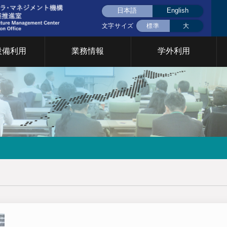
日本語
English
文字サイズ
標準
大
設備利用
業務情報
学外利用
液体窒素(大岡山)
液体窒素(すずかけ
挨拶
用設備について
CFCについて
共用設備検索
統合設備共用
統合設備共用
台)
要
イベント
門について
2026年
2025年
2024年
2023年
2022年
202
究基盤戦略室
TCカレッジ事業推進室
設計製作部門
年次報告
育支援部門
情報基盤支援部門
安全管理 放
イクロプロセス部門
ファシリティステーション
設備共用推進
2026年
2025年
2024年
2023年
2022年
202
部門
Cカレッジ
統合設備共用システム