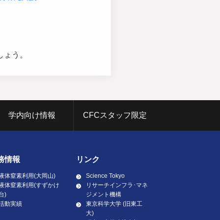
しょう。
学内向け情報
CFCスタッフ限定
務情報
リンク
液体窒素利用(大岡山)
Science Tokyo
液体窒素利用(すずかけ
リサーチインフラ･マネ
台)
ジメント機構
活動実績
東京科学大学 (旧東工
大)