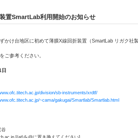
装置SmartLab利用開始のお知らせ
かけ台地区に初めて薄膜X線回折装置（SmartLab リガク
をご参考ください。
1日
www.ofc.titech.ac.jp/division/sb-instruments/xrdtf/
/www.ofc.titech.ac.jp/~cama/gakugai/Smartlab/Smartlab.html
梶谷
titech.ac.jp [(at)を@に置き換えてください]