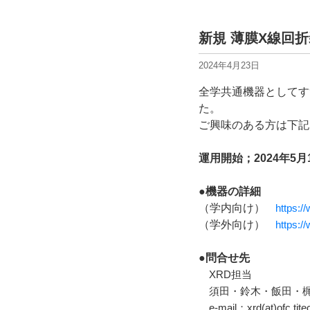
新規 薄膜X線回折
2024年4月23日
全学共通機器としてすず
た。
ご興味のある方は下記
運用開始；2024年5月
●機器の詳細
（学内向け）
https://
（学外向け）
https:/
●問合せ先
XRD担当
須田・鈴木・飯田・
e-mail；xrd(at)ofc.