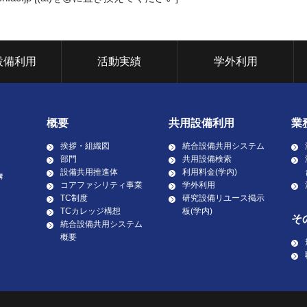
設備利用
活動実績
学外利用
概要
共用設備利用
業
挨拶・組織図
統合設備共用システム
部門
共用設備検索
設備共用推進体
利用料金(学内)
コアファシリティ事業
学外利用
TC制度
研究設備リユース掲示
TCカレッジ構想
板(学内)
そ
統合設備共用システム
概要