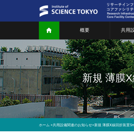
概要
共用
ご
共
部
新規 薄膜X
研
教
マ
ホーム
>
共用設備関連のお知らせ
>
新規 薄膜X線回折装置Sm
T