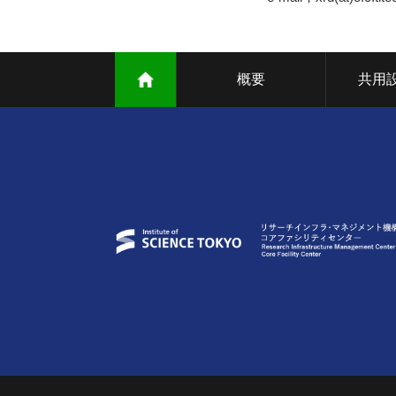
概要
共用