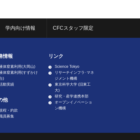
学内向け情報
CFCスタッフ限定
務情報
リンク
液体窒素利用(大岡山)
Science Tokyo
液体窒素利用(すずかけ
リサーチインフラ･マネ
台)
ジメント機構
活動実績
東京科学大学 (旧東工
大)
研究・産学連携本部
の他
オープンイノベーショ
ン機構
規程・約款
職員募集