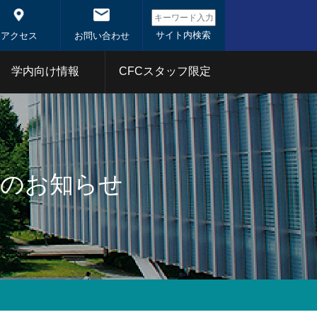
アクセス
お問い合わせ
学内向け情報
CFCスタッフ限定
システム概
システム
東京科学大学コアファシ
リティ事業
開始のお知らせ
1年
2020年
分析部門
射線部門
バイオ部門
体
1年
2020年