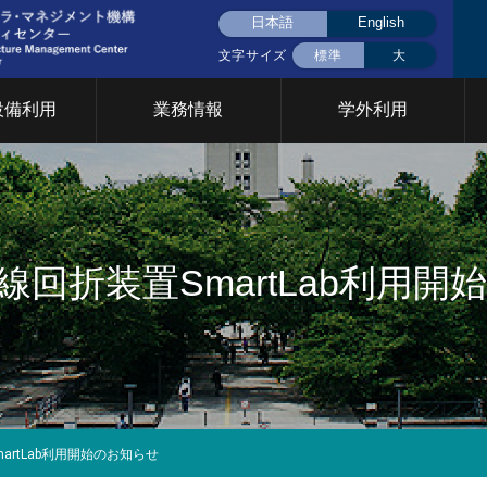
日本語
English
文字サイズ
標準
大
設備利用
業務情報
学外利用
液体窒素(大岡山)
液体窒素(すずかけ
挨拶
用設備について
CFCについて
共用設備検索
統合設備共用
統合設備共用
台)
要
イベント
門について
線回折装置SmartLab利用
2026年
2025年
2024年
2023年
2022年
202
究基盤戦略室
TCカレッジ事業推進室
設計製作部門
年次報告
育支援部門
情報基盤支援部門
安全管理 放
イクロプロセス部門
ファシリティステーション
設備共用推進
2026年
2025年
2024年
2023年
2022年
202
部門
artLab利用開始のお知らせ
Cカレッジ
統合設備共用システム