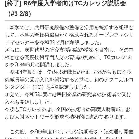
[終了] R6年度入学者向けTCカレッジ説明会
（#3 2/8）
本学では、共用研究設備の整備と活用を統括する組織と
して、本学の全技術職員から構成されるオープンファシリ
ティセンターを令和2年4月に創設しました。
さらに、次世代型の研究支援組織の構築を目指し、その中
核となる高度技術専門人財の育成のために、TCカレッジ
を令和3年6月に開講しました。
令和4年度には、学内技術職員の他に学外からも広く技
術職員等の受け入れを開始すると共に、初のテクニカルコ
ンダクター（TC）を4名認定しました。
加えて、令和5年度には民間企業の研究者や技術者の受け
入れも開始しました。
今後もTCカレッジは、全国の技術者の高度人財養成、お
よび人財ネットワーク形成を積極的に進めて参ります。
この度、令和6年度TCカレッジ説明会を下記の通り開催