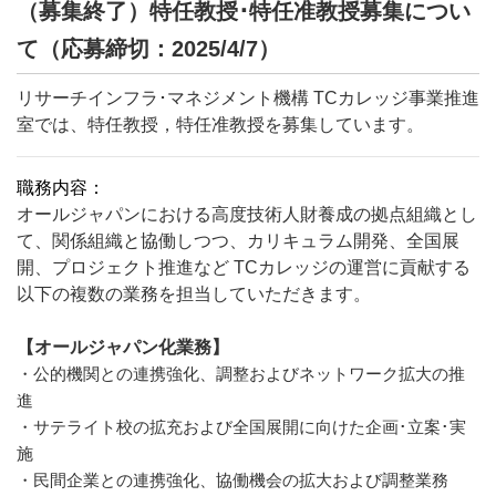
（募集終了）特任教授･特任准教授募集につい
て（応募締切：2025/4/7）
リサーチインフラ･マネジメント機構 TCカレッジ事業推進
室では、
特任教授，特任准教授
を募集しています。
職務内容：
オールジャパンにおける高度技術人財養成の拠点組織とし
て、関係組織と協働しつつ、カリキュラム開発、全国展
開、プロジェクト推進など TCカレッジの運営に貢献する
以下の複数の業務を担当していただきます。
【オールジャパン化業務】
・公的機関との連携強化、調整およびネットワーク拡大の推
進
・サテライト校の拡充および全国展開に向けた企画･立案･実
施
・民間企業との連携強化、協働機会の拡大および調整業務