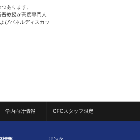
つつあります。
新吾教授が⾼度専⾨⼈
よびパネルディスカッ
学内向け情報
CFCスタッフ限定
務情報
リンク