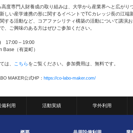
る⾼度専⾨⼈財養成の取り組みは、大学から産業界へと広がり
新しい産学連携の形に関するイベントでTCカレッジ長の江端
関する活動など、コアファシリティ構築の活動について講演お
で、ご興味のある方はぜひご参加ください。
17:00 – 19:00
ion Base（有楽町）
ては、
こちら
をご覧ください。参加費用は、無料です。
BO MAKER公式HP：
https://co-labo-maker.com/
設備利用
活動実績
学外利用
概要
共用設備利用
業