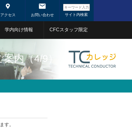
アクセス
お問い合わせ
学内向け情報
CFCスタッフ限定
システム概
システム
東工大コアファシリティ
案内（4/9）
事業
1年
2020年
分析部門
射線部門
バイオ部門
体
1年
2020年
ます。