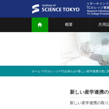
概要
共用
ご
共
新しい産学連
部
研
ホーム
>
TCカレッジ
>
TCお知らせ
>
新しい産学連携の形に関
教
マ
新しい産学連携の
新しい産学連携の取り
T