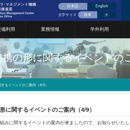
日本語
English
文字サイズ
標準
大
設備利用
業務情報
学外利用
液体窒素(大岡山)
液体窒素(すずかけ
挨拶
用設備について
CFCについて
共用設備検索
統合設備共用
統合設備共用
携の形に関するイベントのご
台)
要
イベント
門について
2026年
2025年
2024年
2023年
2022年
202
究基盤戦略室
TCカレッジ事業推進室
設計製作部門
するイベントのご案内（4/9）
年次報告
育支援部門
情報基盤支援部門
安全管理 放
イクロプロセス部門
ファシリティステーション
設備共用推進
2026年
2025年
2024年
2023年
2022年
202
形に関するイベントのご案内（4/9）
部門
組みに関するイベントの案内が来ましたので、お知らせいたし
Cカレッジ
統合設備共用システム