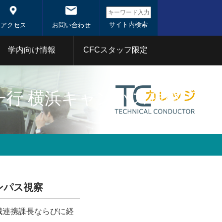
アクセス
お問い合わせ
学内向け情報
CFCスタッフ限定
システム概
システム
東工大コアファシリティ
御一行 横浜キャンパス視察
事業
1年
2020年
分析部門
射線部門
バイオ部門
体
1年
2020年
ンパス視察
域連携課長ならびに経