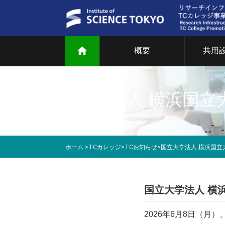
概要
共用
ご
共
国立大学法人 横浜国立大
部
研
ホーム
>
TCカレッジ
>
TCお知らせ
>
国立大学法人 横浜国立大
教
マ
国立大学法人 横浜
2026年6月8日（
T