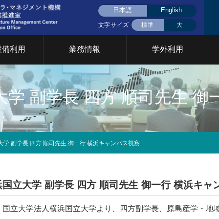
日本語
English
文字サイズ
標準
大
設備利用
業務情報
学外利用
液体窒素(大岡山)
液体窒素(すずかけ
挨拶
用設備について
CFCについて
共用設備検索
統合設備共用
統合設備共用
学 副学長 四方 順司先生 
台)
要
イベント
門について
2026年
2025年
2024年
2023年
2022年
202
究基盤戦略室
TCカレッジ事業推進室
設計製作部門
学 副学長 四方 順司先生 御一行 横浜キャンパス視察
年次報告
育支援部門
情報基盤支援部門
安全管理 放
イクロプロセス部門
ファシリティステーション
設備共用推進
2026年
2025年
2024年
2023年
2022年
202
国立大学 副学長 四方 順司先生 御一行 横浜キャ
部門
月）、国立大学法人横浜国立大学より、四方副学長、原島産学・地
Cカレッジ
統合設備共用システム