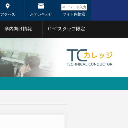
アクセス
お問い合わせ
学内向け情報
CFCスタッフ限定
システム概
システム
東工大コアファシリティ
事業
1年
2020年
分析部門
射線部門
バイオ部門
体
1年
2020年