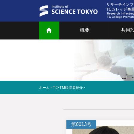
概要
共用
ご
共
部
研
ホーム
>
TC/TM取得者紹介
>
教
マ
第0013号
T