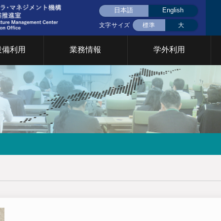
日本語
English
文字サイズ
標準
大
設備利用
業務情報
学外利用
液体窒素(大岡山)
液体窒素(すずかけ
挨拶
用設備について
CFCについて
共用設備検索
統合設備共用
統合設備共用
台)
要
イベント
門について
2026年
2025年
2024年
2023年
2022年
202
究基盤戦略室
TCカレッジ事業推進室
設計製作部門
年次報告
育支援部門
情報基盤支援部門
安全管理 放
イクロプロセス部門
ファシリティステーション
設備共用推進
2026年
2025年
2024年
2023年
2022年
202
部門
Cカレッジ
統合設備共用システム