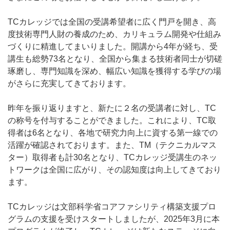
TC
カレッジでは全国の受講希望者に広く門戸を開き、高
度技術専門人財の養成のため、カリキュラム開発や仕組み
づくりに精進してまいりました。開講から
4
年が経ち、受
講生も総勢
73
名となり、全国から集まる技術者同士が切磋
琢磨し、専門知識を深め、幅広い知識を獲得する学びの場
がさらに充実してきております。
昨年を振り返りますと、新たに２名の受講者に対し、
TC
の称号を付与することができました。これにより、
TC
取
得者は
6
名となり、各地で研究力向上に資する第一線での
活躍が確認されております。また、
TM
（テクニカルマス
ター）取得者も計
30
名となり、
TC
カレッジ受講生のネッ
トワークは全国に広がり、その認知度は向上してきており
ます。
TC
カレッジは文部科学省コアファシリティ構築支援プロ
グラムの支援を受けスタートしましたが、
2025
年
3
月に本