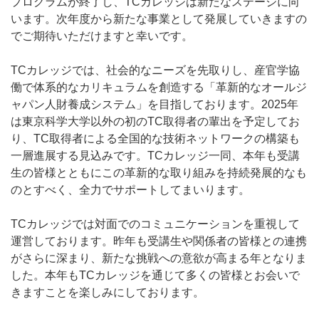
プログラムが終了し、
TC
カレッジは新たなステージに向
います。次年度から新たな事業として発展していきますの
でご期待いただけますと幸いです。
TC
カレッジでは、社会的なニーズを先取りし、産官学協
働で体系的なカリキュラムを創造する「革新的なオールジ
ャパン人財養成システム」を目指しております。
2025
年
は東京科学大学以外の初の
TC
取得者の輩出を予定してお
り、
TC
取得者による全国的な技術ネットワークの構築も
一層進展する見込みです。
TC
カレッジ一同、本年も受講
生の皆様とともにこの革新的な取り組みを持続発展的なも
のとすべく、全力でサポートしてまいります。
TC
カレッジでは対面でのコミュニケーションを重視して
運営しております。昨年も受講生や関係者の皆様との連携
がさらに深まり、新たな挑戦への意欲が高まる年となりま
した。本年も
TC
カレッジを通じて多くの皆様とお会いで
きますことを楽しみにしております。