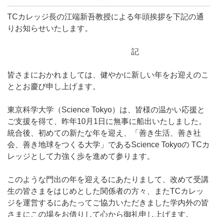
TCカレッジ長の江端新吾教授による年頭挨拶を下記の通
りお知らせいたします。
記
皆さまにおかれましては、健やかに新しい年をお迎えのこ
ととお慶び申し上げます。
東京科学大学（
Science Tokyo
）は、皆様の温かい応援と
ご支援を得て、昨年
10
月
1
日に無事に船出いたしました。
統合後、初めての新たな年を迎え、「善き生活、善き社
会、善き地球をつくる大学」である
Science Tokyo
の
TC
カ
レッジとして力強く歩を進めて参ります。
このような門出の年を迎えるにあたりまして、改めて受講
生の皆さまをはじめとした関係者の方々、また
TC
カレッ
ジを運営するにあたってご協力いただきました学内外の皆
さまにこの場をお借りして心から御礼申し上げます。