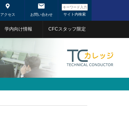
アクセス
お問い合わせ
学内向け情報
CFCスタッフ限定
システム概
システム
東工大コアファシリティ
事業
1年
2020年
分析部門
射線部門
バイオ部門
体
1年
2020年