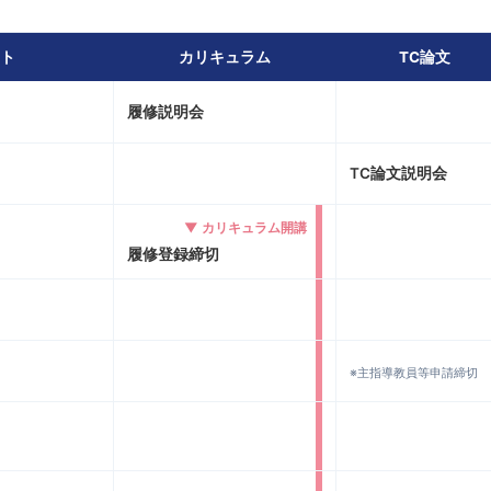
ト
カリキュラム
TC論文
履修説明会
TC論文説明会
▼ カリキュラム開講
履修登録締切
※主指導教員等申請締切