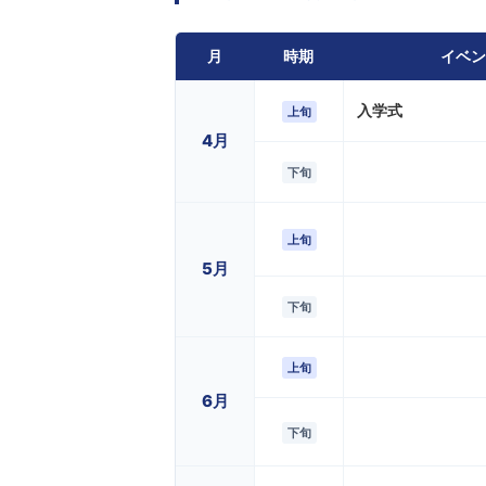
月
時期
イベン
入学式
上旬
4月
下旬
上旬
5月
下旬
上旬
6月
下旬