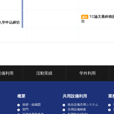
TC論文最終稿
提出
出
入学申込締切
設備利用
活動実績
学外利用
概要
共用設備利用
業
挨拶・組織図
統合設備共用システム
部門
共用設備検索