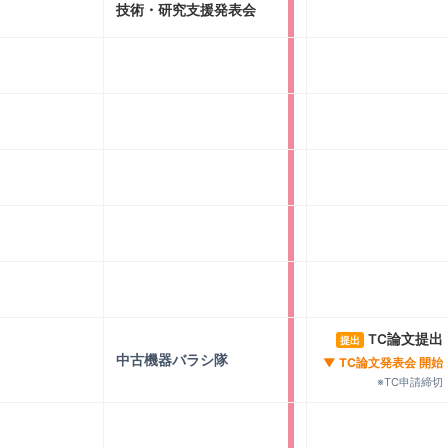
技術・研究支援発表会
TC論文提出
提出
中古機器バラシ隊
▼ TC論文発表会 開始
※TC申請締切