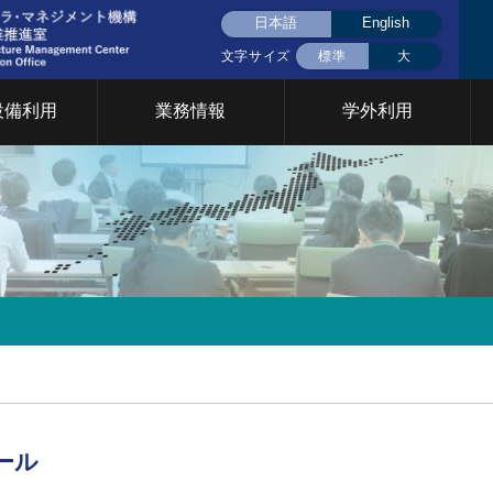
日本語
English
文字サイズ
標準
大
設備利用
業務情報
学外利用
液体窒素(大岡山)
液体窒素(すずかけ
挨拶
用設備について
CFCについて
共用設備検索
統合設備共用
統合設備共用
台)
要
イベント
門について
2026年
2025年
2024年
2023年
2022年
202
究基盤戦略室
TCカレッジ事業推進室
設計製作部門
年次報告
育支援部門
情報基盤支援部門
安全管理 放
イクロプロセス部門
ファシリティステーション
設備共用推進
2026年
2025年
2024年
2023年
2022年
202
部門
ール
Cカレッジ
統合設備共用システム