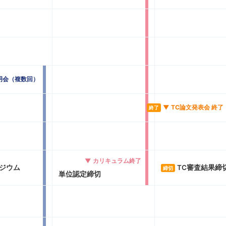
明会（複数回）
▼ TC論文発表会 終了
終了
▼ カリキュラム終了
ポジウム
TC審査結果締
締切
単位認定締切