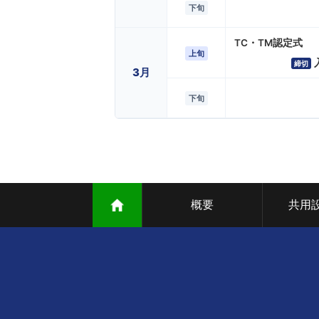
下旬
TC・TM認定式
上旬
締切
3月
下旬
概要
共用