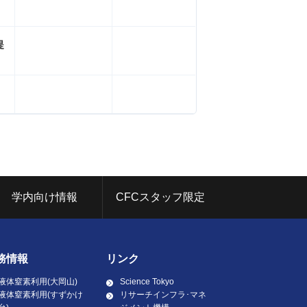
提
学内向け情報
CFCスタッフ限定
務情報
リンク
液体窒素利用(大岡山)
Science Tokyo
液体窒素利用(すずかけ
リサーチインフラ･マネ