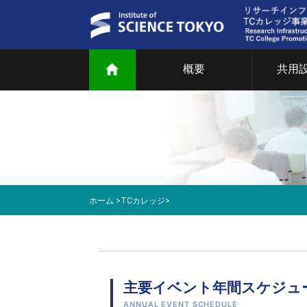
概要
共用
ご
共
部
研
ホーム
>
TCカレッジ
>
教
マ
主要イベント年間スケジュ
T
ANNUAL EVENT SCHEDULE