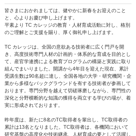
皆さまにおかれましては、健やかに新春をお迎えのこと
と、心よりお慶び申し上げます。
平素より TC カレッジの教育・人材育成活動に対し、格別
のご理解とご支援を賜り、厚く御礼申し上げます。
TC カレッジは、全国の意欲ある技術者に広く門戸を開
き、高度技術専門人材の計画的・体系的な育成を目的とし
て、産官学連携による教育プログラムの構築と実践に取り
組んでまいりました。開講から4年目を迎えた現在、累計
受講生数は90名超に達し、全国各地の大学・研究機関・企
業から多様なバックグラウンドを有する技術者が参画して
おります。専門分野を越えて切磋琢磨しながら、専門性の
深化と分野横断的な知識の獲得を両立する学びの場が、着
実に形成されております。
昨年度は、新たに8名のTC取得者を輩出し、TC取得者の
累計は13名となりました。TC取得者は、各機関において
研究基盤の高度化や技術継承、人材育成の要として活躍し