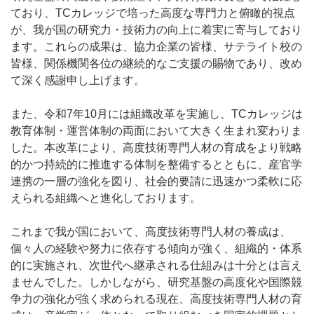
ており、TCカレッジで培った高度な専門力と俯瞰的視点
が、我が国の研究力・技術力の向上に着実に寄与しており
ます。これらの成果は、協力企業の皆様、サテライト校の
皆様、関係機関各位の継続的なご支援の賜物であり、改め
て深く感謝申し上げます。
また、令和7年10月には組織改革を実施し、TCカレッジは
教育体制・運営体制の両面において大きく生まれ変わりま
した。本改革により、高度技術専門人材の育成をより戦略
的かつ持続的に推進する体制を整備するとともに、産官学
連携の一層の強化を図り、社会的要請に迅速かつ柔軟に応
えられる組織へと進化しております。
これまで我が国において、高度技術専門人材の養成は、
個々人の経験や努力に依存する傾向が強く、組織的・体系
的に実施され、次世代へ継承される仕組みは十分とは言え
ませんでした。しかしながら、研究基盤の高度化や国際競
争力の強化が強く求められる現在、高度技術専門人材の育