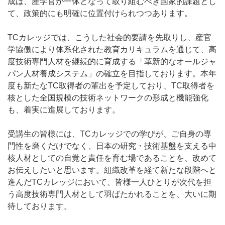
成は、産学官が一体となって取り組むべき国家的課題とし
て、政策的にも明確に位置付けられつつあります。
TCカレッジでは、こうした社会的要請を先取りし、産官
学協働により体系化された教育カリキュラムを通じて、高
度技術専門人材を継続的に育成する「革新的なオールジャ
パン人材養成システム」の確立を目指しております。本年
度も新たなTC取得者の輩出を予定しており、TC取得者を
核とした全国規模の技術ネットワークの形成と機能強化
も、着実に進展しております。
受講生の皆様には、TCカレッジでの学びが、ご自身の専
門性を磨くだけでなく、日本の研究・技術基盤を支える中
核人材としての自覚と責任を育む場であることを、改めて
お伝えしたいと思います。組織改革を経て新たな段階へと
進んだTCカレッジにおいて、皆様一人ひとりが次代を担
う高度技術専門人材として羽ばたかれることを、大いに期
待しております。