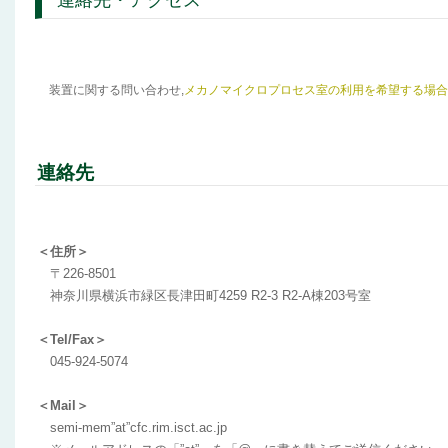
連絡先・アクセス
装置に関する問い合わせ,
メカノマイクロプロセス室の利用を希望する場合
連絡先
＜住所＞
〒226-8501
神奈川県横浜市緑区長津田町4259 R2-3 R2-A棟203号室
＜Tel/Fax＞
045-924-5074
＜Mail＞
semi-mem”at”cfc.rim.isct.ac.jp