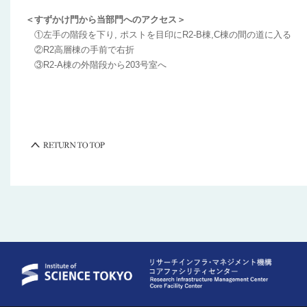
＜すずかけ門から当部門へのアクセス＞
①左手の階段を下り, ポストを目印にR2-B棟,C棟の間の道に入る
②R2高層棟の手前で右折
③R2-A棟の外階段から203号室へ