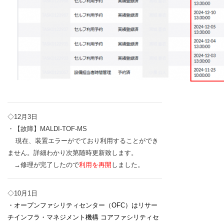
◇12月3日
・【故障】MALDI-TOF-MS
現在、装置エラーがでており利用することができ
ません。詳細わかり次第随時更新致します。
→修理が完了したので
利用を再開
しました。
◇10月1日
・オープンファシリティセンター（OFC）はリサー
チインフラ・
マネジメント機構 コアファシリティセ