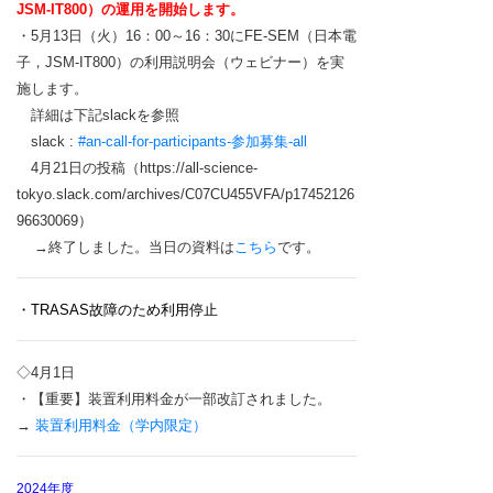
JSM-IT800）の運用を開始します。
・5月13日（火）16：00～16：30にFE-SEM（日本電
子，JSM-IT800）の利用説明会（ウェビナー）を実
施します。
詳細は下記slackを参照
slack :
#an-call-for-participants-参加募集-all
4月21日の投稿
（
https://all-science-
tokyo.slack.com/archives/C07CU455VFA/p17452126
96630069）
→終了しました。当日の資料は
こちら
です。
・TRASAS故障のため利用停止
◇4月1日
・【重要】装置利用料金が一部改訂されました。
→
装置利用料金（学内限定）
2024年度