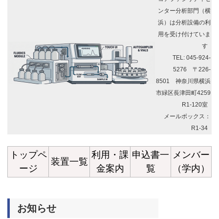
ンター分析部門（横
浜）は分析設備の利
用を受け付けていま
す
TEL: 045-924-
5276 〒226-
8501 神奈川県横浜
市緑区長津田町4259
R1-120室
メールボックス：
R1-34
トップペ
利用・課
申込書一
メンバー
装置一覧
ージ
金案内
覧
（学内）
お知らせ