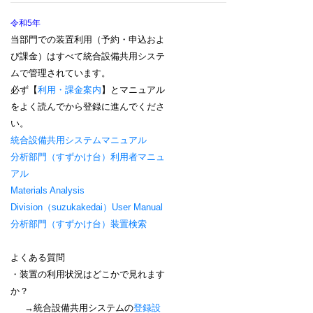
令和5年
当部門での装置利用（予約・申込およ
び課金）はすべて統合設備共用システ
ムで管理されています。
必ず【
利用・課金案内
】とマニュアル
をよく読んでから登録に進んでくださ
い。
統合設備共用システムマニュアル
分析部門（すずかけ台）利用者マニュ
アル
Materials Analysis
Division
（suzukakedai）User Manual
分析部門（すずかけ台）装置検索
よくある質問
・装置の利用状況はどこかで見れます
か？
→統合設備共用システムの
登録設