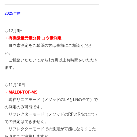
2025年度
◇12
月9日
・有機微量元素分析 ヨウ素測定
ヨウ素
測定をご希望の方は事前にご相談くださ
い。
ご相談いただいてから1カ月以上お時間をいただき
ます
。
◇11
月10日
・MALDI-TOF-MS
現在リニアモード（メソッドのLPとLNの全て）で
の測定のみ可能です。
リフレクターモード（メソッドのRPとRNの全て）
での測定はできません。
リフレクターモードでの測定が可能になりました
ら改めてご連絡しますが、