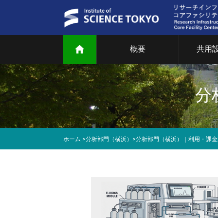
概要
共用
ご
共
分
部
ホーム
>
分析部門（横浜）
>
分析部門（横浜）｜利用・課金
研
教
マ
T