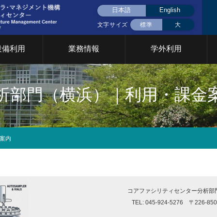
日本語
English
文字サイズ
標準
大
設備利用
業務情報
学外利用
液体窒素(大岡山)
液体窒素(すずかけ
挨拶
用設備について
CFCについて
共用設備検索
統合設備共用
統合設備共用
析部門（横浜）｜利用・課金
台)
要
イベント
門について
2026年
2025年
2024年
2023年
2022年
202
案内
究基盤戦略室
TCカレッジ事業推進室
設計製作部門
年次報告
育支援部門
情報基盤支援部門
安全管理 放
イクロプロセス部門
ファシリティステーション
設備共用推進
2026年
2025年
2024年
2023年
2022年
202
部門
コアファシリティセンター分析部
TEL: 045-924-5276 〒22
Cカレッジ
統合設備共用システム