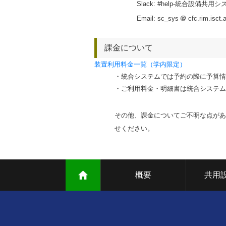
Slack: #help-
統合設備共用システ
Email: sc_sys
cfc.rim.isct.
課金について
装置利用料金一覧（学内限定）
・統合システムでは予約の際に予算情
・ご利用料金・明細書は統合システム
その他、課金についてご不明な点があれば、
せください。
概要
共用