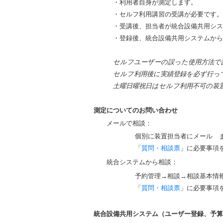
・利用者自身が測定します。
・セルフ利用講習の受講が必要です。
・受講後、担当者が統合設備共用シス
・登録後、統合設備共用システムから
セルフユーザーの誤った使用方法で
セルフ利用後に実績登録を必ず行っ
土曜日曜祝日はセルフ利用不可の装
測定についてのお問い合わせ
メールで相談：
個別に装置担当者にメール
「
質問・相談票
」に必要事項
統合システムから相談：
予約管理→相談→相談基本情報登録→設
「
質問・相談票
」に必要事項
統合設備共用システム（ユーザー登録、予算