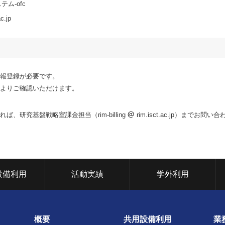
ム-ofc
ac.jp
報登録が必要です。
よりご確認いただけます。
研究基盤戦略室課金担当（rim-billing
rim.isct.ac.jp）までお問い合
設備利用
活動実績
学外利用
概要
共用設備利用
業