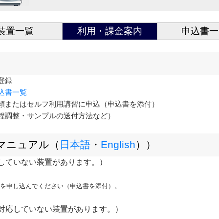
装置一覧
利用・課金案内
申込書一
登録
込書一覧
依頼またはセルフ利用講習に申込（申込書を添付）
日程調整・サンプルの送付方法など）
マニュアル（
日本語
・
English
））
していない装置があります。）
を申し込んでください（申込書を添付）。
対応していない装置があります。）