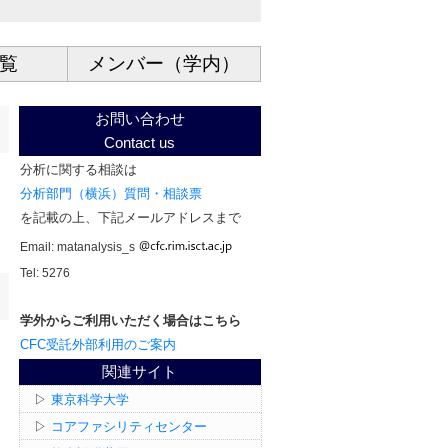
覧
メンバー（学内）
お問い合わせ
Contact us
分析に関する相談は
分析部門（横浜）質問・相談票
を記載の上、下記メールアドレスまで
Email: matanalysis_s
Tel: 5276
学外からご利用いただく場合はこちら
CFC受託外部利用
のご案内
関連サイト
▷
東京科学大学
▷
コアファシリティセンター