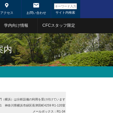
アクセス
お問い合わせ
学内向け情報
CFCスタッフ限定
システム概
システム
東京科学大学コアファシ
案内
リティ事業
1年
2020年
分析部門
射線部門
バイオ部門
体
1年
2020年
門（横浜）は分析設備の利用を受け付けています
6-8501 神奈川県横浜市緑区長津田町4259 R1-120室
メールボックス：R1-34