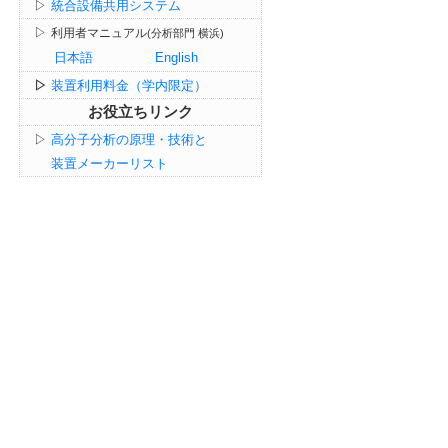
▷
統合設備共用システム
▷
利用者マニュアル
(分析部門 横浜)
日本語
English
▷
装置利用料金（学内限定）
お役立ちリンク
▷
高分子分析の原理・技術と
装置メーカーリスト