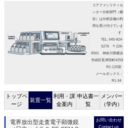
コアファシリティセ
ンター分析部門（横
浜）は分析設備の利
用を受け付けていま
す
TEL: 045-924-
5276 〒226-
8501 神奈川県横浜
市緑区長津田町4259
R1-120室
メールボックス：
R1-34
トップペ
利用・課
申込書一
メンバー
装置一覧
ージ
金案内
覧
（学内）
お問い合わせ
電界放出型走査電子顕微鏡
Contact us