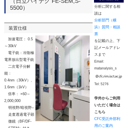
（日立ハイテク FE-SEM,S-
分析に関する相
5500）
談は
分析部門（横
浜）質問・相談
装置仕様
票
加速電圧： 0.5
を記載の上、下
～30kV
記メールアドレ
電子銃：冷陰極
スまで
電界放出型電子銃
Email:
二次電子分解
matanalysis_s
能：
0.4nm
（
30kV
）、
Tel: 5276
1.6nm
（
1kV
）
倍率： ×
60
～
学外からご利用
2,000,000
いただく場合は
明視野
/
暗視野
–
こちら
走査透過電子顕
CFC受託外部利
微鏡（
BF/DF-
用
のご案内