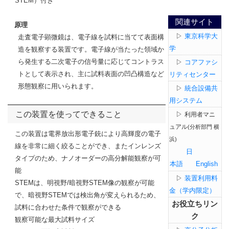
STEM
）付き
関連サイト
原理
▷
東京科学大
走査電子顕微鏡は、電子線を試料に当てて表面構
学
造を観察する装置です。電子線が当たった領域か
ら発生する二次電子の信号量に応じてコントラス
▷
コアファシ
トとして表示され、主に試料表面の凹凸構造など
リティセンター
形態観察に用いられます。
▷
統合設備共
用システム
この装置を使ってできること
▷
利用者マニ
ュアル
(分析部門 横
この装置は電界放出形電子銃により高輝度の電子
浜)
線を非常に細く絞ることができ、またインレンズ
日
タイプのため、ナノオーダーの高分解能観察が可
本語
English
能
▷
装置利用料
STEM
は、明視野
/
暗視野
STEM
像の観察が可能
金（学内限定）
で、暗視野
STEM
では検出角が変えられるため、
お役立ちリン
試料に合わせた条件で観察ができる
ク
観察可能な最大試料サイズ