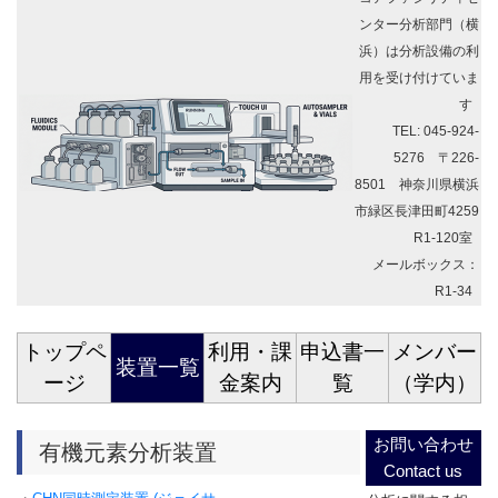
ンター分析部門（横
浜）は分析設備の利
用を受け付けていま
す
TEL: 045-924-
5276 〒226-
8501 神奈川県横浜
市緑区長津田町4259
R1-120室
メールボックス：
R1-34
トップペ
利用・課
申込書一
メンバー
装置一覧
ージ
金案内
覧
（学内）
お問い合わせ
有機元素分析装置
Contact us