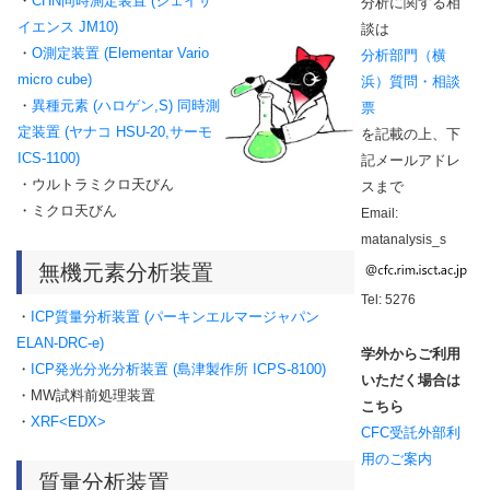
・
CHN同時測定装置 (ジェイサ
分析に関する相
イエンス JM10)
談は
・
O測定装置 (Elementar Vario
分析部門（横
micro cube)
浜）質問・相談
・
異種元素 (ハロゲン,S) 同時測
票
定装置 (ヤナコ HSU-20,サーモ
を記載の上、下
ICS-1100)
記メールアドレ
・ウルトラミクロ天びん
スまで
・ミクロ天びん
Email:
matanalysis_s
無機元素分析装置
Tel: 5276
・
ICP質量分析装置 (パーキンエルマージャパン
ELAN-DRC-e)
学外からご利用
・
ICP発光分光分析装置 (島津製作所 ICPS-8100)
いただく場合は
・MW試料前処理装置
こちら
・
XRF<EDX>
CFC受託外部利
用
のご案内
質量分析装置