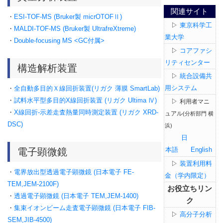
関連サイト
・
ESI-TOF-MS (Bruker製 micrOTOFⅡ)
▷
東京科学工
・
MALDI-TOF-MS (Bruker製 UltrafreXtreme)
業大学
・
Double-focusing MS <GC付属>
▷
コアファシ
リティセンター
構造解析装置
▷
統合設備共
用システム
・
全自動多目的Ｘ線回折装置
(リガク 薄膜 SmartLab)
・
試料水平型多目的X線回折装置 (リガク Ultima Ⅳ)
▷
利用者マニ
・
X線回折-示差走査熱量同時測定装置 (リガク XRD-
ュアル
(分析部門 横
DSC)
浜)
日
本語
English
電子顕微鏡
▷
装置利用料
・
電界放出型透過電子顕微鏡 (日本電子 FE-
金（学内限定）
TEM,JEM-2100F)
お役立ちリン
・
透過電子顕微鏡 (日本電子 TEM,JEM-1400)
ク
・
集束イオンビーム走査電子顕微鏡 (日本電子 FIB-
▷
高分子分析
SEM,JIB-4500)