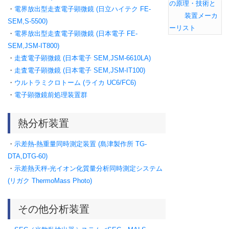
の原理・技術と
・
電界放出型走査電子顕微鏡 (日立ハイテク FE-
装置メーカ
SEM,S-5500)
ーリスト
・
電界放出型走査電子顕微鏡 (日本電子 FE-
SEM,JSM-IT800)
・
走査電子顕微鏡 (日本電子 SEM,JSM-6610LA)
・
走査電子顕微鏡 (日本電子 SEM,JSM-IT100)
・
ウルトラミクロトーム (ライカ UC6/FC6)
・
電子顕微鏡前処理装置群
熱分析装置
・
示差熱-熱重量同時測定装置 (島津製作所 TG-
DTA,DTG-60)
・
示差熱天秤-光イオン化質量分析同時測定システム
(リガク ThermoMass Photo)
その他分析装置