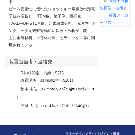
▷
高分子分析
る
の原理・技術と
ビーム安定性に優れたショットキー電界放出形電
装置メーカ
子銃を搭載し、
TEM
像、格子像、回折像、
ーリスト
HAADF/BF-STEM
像、元素組成分析、
元素マッピ
ング、三次元観察等幅広い観察・分析が可能
主に金属材料、半導体材料、セラミックス等に利
用されている
装置担当者・連絡先
R1棟120室 内線：5276
設置場所 J1棟B02室（
5281）
秋本 由佳（akimoto.y.eb7c
）
庄司 大（shouji.d.6a8e
）