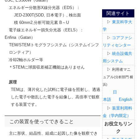
USC, ES500W
（
Gatan
）
エネルギー分散形
X
線分光器（
EDS
）：
関連サイト
JED-2300T(SDD,
日本電子）
,
検出面
▷
東京科学大
積
60mm2,
分析可能元素
B
～
U
学
電子線エネルギー損失分光器（
EELS
）：
Enfina
（
Gatan
）
▷
コアファシ
TEM/STEM
トモグラフシステム（システムインフ
リティセンター
ロンティア）
▷
統合設備共
冷却
2
軸ホルダー等
用システム
＊
STEM
に球面収差補正機能はありません
▷
利用者マニ
ュアル
(分析部門 横
原理
浜)
TEM
は、薄片化した試料に電子線を照射し、透過
日
した電子や散乱した電子を結像し、高倍率で観察
本語
English
する装置です。
▷
装置利用料
金（学内限定）
この装置を使ってできること
お役立ちリン
ク
主に形状、結晶性、組成に起因した像を観察でき