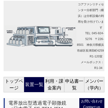
コアファシリティセ
ンター分析部門（横
浜）は分析設備の利
用を受け付けていま
す
TEL: 045-924-
5276 〒226-
8501 神奈川県横浜
市緑区長津田町4259
R1-120室
メールボックス：
R1-34
トップペ
利用・課
申込書一
メンバー
装置一覧
ージ
金案内
覧
（学内）
お問い合わせ
電界放出型透過電子顕微鏡
Contact us