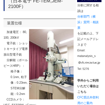
（日本電子 FE-TEM,JEM-
分析に関する相
2100F）
談は
分析部門（横
浜）質問・相談
装置仕様
票
加速電圧： 80,
を記載の上、下
100, 200kV
記メールアドレ
電子銃：ショッ
スまで
トキータイプ電界
Email:
放出型電子銃
matanalysis_s
分解能（ポール
ピース
HRP
）：
Tel: 5276
格子像：
0.1nm,
粒子
学外からご利用
像：
0.23nm,
いただく場合は
STEM
分解
こちら
能：
0.2nm
CFC受託外部利
CCD
カメラ：
用
のご案内