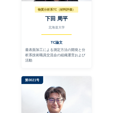
物質分析系TC（材料評価）
下田 周平
北海道大学
TC論文
最表⾯加⼯による測定⽅法の開発と分
析系技術職員交流会の組織運営および
活動
第0021号