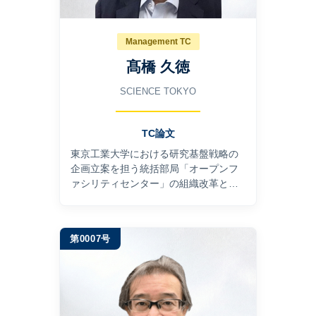
Management TC
髙橋 久徳
SCIENCE TOKYO
TC論文
東京工業大学における研究基盤戦略の
企画立案を担う統括部局「オープンフ
ァシリティセンター」の組織改革と運
営
第0007号