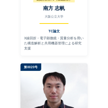
南方 志帆
大阪公立大学
TC論文
X線回折・電⼦顕微鏡・質量分析を⽤い
た構造解析と共⽤機器管理による研究
⽀援
第0020号