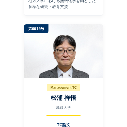
地⽅⼤学における無機化学を軸とした
多様な研究・教育⽀援
第0015号
Management TC
松浦 祥悟
鳥取大学
TC論文