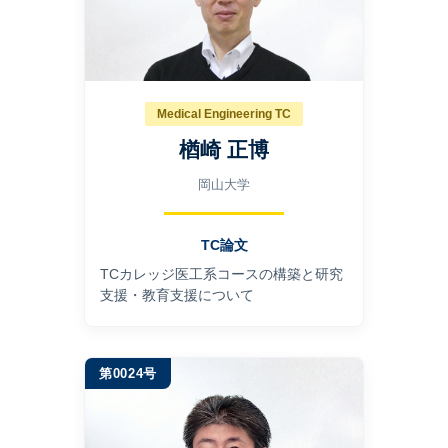
Medical Engineering TC
楢崎 正博
岡山大学
TC論文
TCカレッジ医⼯系コースの構築と研究
⽀援・教育⽀援について
第0024号