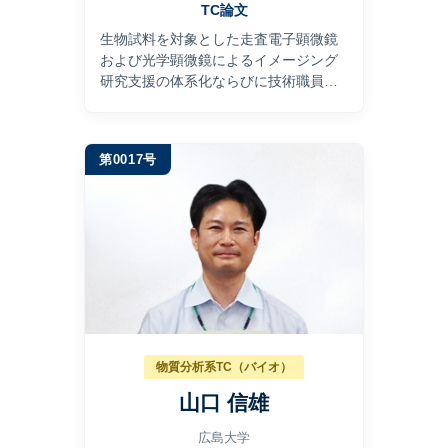
TC論文
⽣物試料を対象とした⾛査電⼦顕微鏡
および光学顕微鏡によるイメージング
研究⽀援の体系化ならびに技術職員組
織活動の展望
第0017号
物質分析系TC（バイオ）
山口 信雄
広島大学