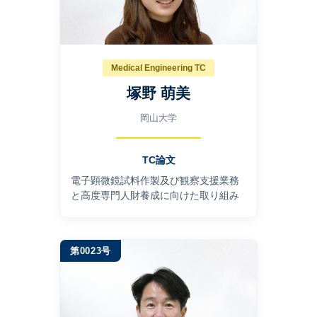
Medical Engineering TC
塚野 萌美
岡山大学
TC論文
電⼦顕微鏡試料作製及び観察⽀援業務
と⾼度専⾨⼈財養成に向けた取り組み
第0023号