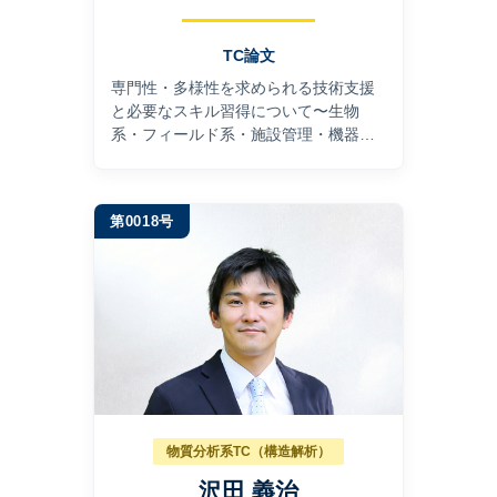
TC論文
専⾨性・多様性を求められる技術⽀援
と必要なスキル習得について〜⽣物
系・フィールド系・施設管理・機器分
析まで〜
第0018号
物質分析系TC（構造解析）
沢田 義治