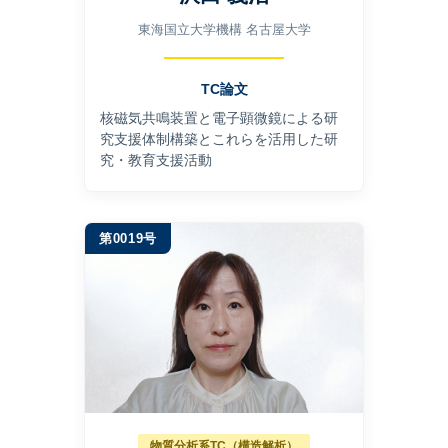
東海国立大学機構 名古屋大学
TC論文
核磁気共鳴装置と電⼦顕微鏡による研
究⽀援体制構築とこれらを活⽤した研
究・教育⽀援活動
第0019号
物質分析系TC（構造解析）