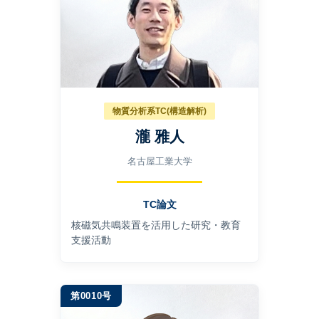
物質分析系TC(構造解析)
瀧 雅人
名古屋工業大学
TC論文
核磁気共鳴装置を活用した研究・教育
支援活動
第0010号