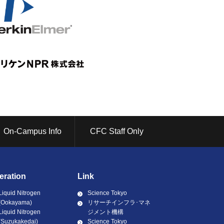
On-Campus Info
CFC Staff Only
eration
Link
Liquid Nitrogen
Science Tokyo
(Ookayama)
リサーチインフラ･マネ
Liquid Nitrogen
ジメント機構
(Suzukakedai)
Science Tokyo