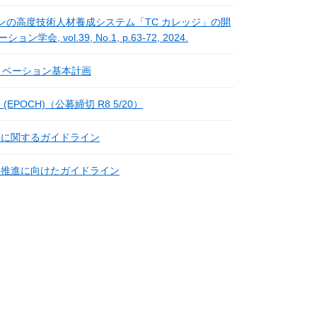
パンの高度技術人材養成システム「TC カレッジ」の開
会, vol.39, No.1, p.63-72, 2024.
イノベーション基本計画
POCH)（公募締切 R8 5/20）
等に関するガイドライン
用推進に向けたガイドライン