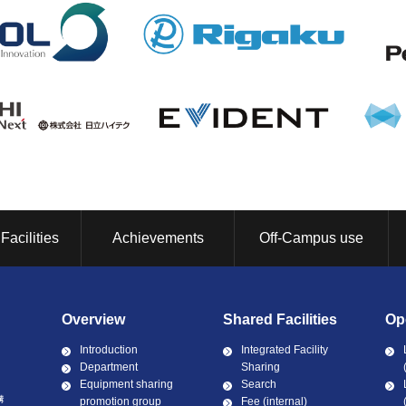
Facilities
Achievements
Off-Campus use
Overview
Shared Facilities
Op
Introduction
Integrated Facility
Department
Sharing
Equipment sharing
Search
promotion group
Fee (internal)