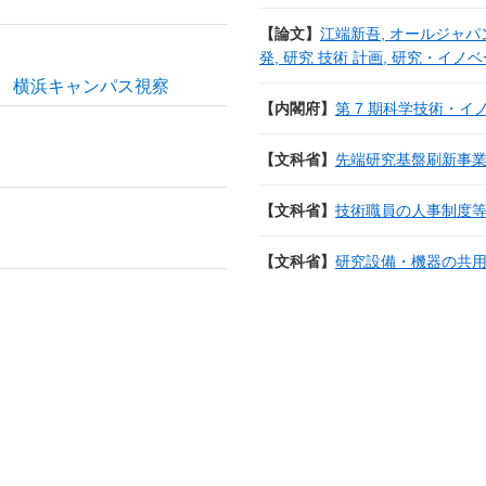
【論文】
江端新吾, オールジャ
発, 研究 技術 計画, 研究・イノベーション学
行 横浜キャンパス視察
【内閣府】
第 7 期科学技術・
【文科省】
先端研究基盤刷新事業 (E
【文科省】
技術職員の人事制度
【文科省】
研究設備・機器の共