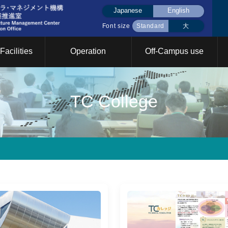
Japanese
English
Font size
Standard
大
Facilities
Operation
Off-Campus use
液体窒素(大岡山)
液体窒素(すずかけ
eeting
out Shared Facilities
About CFC
Search
About Integrat
Integrated Fac
TC College
台)
Sharing
Events
visions
2026年
2025年
2024年
2023
2022
202
search Infrastructure
TC College Promotion
Design and M
rategy Office
Office
Division
Annual Report
ucational Support
ICT Support Division
Safety and Ra
2026年
2025年
2024年
2023
2022
202
vision
Management D
miconductor and MEMS
Facility Station Division
Equipment sh
ocessing Division
promotion gro