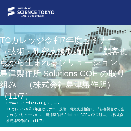
TCカレッジ令和7年度セミナー
（技術・研究支援概論1）「顧客視
点から⽣まれるソリューション ―
島津製作所 Solutions COE の取り
組み」（株式会社島津製作所）
（11/7）
Home
>
TC College
>
TCセミナー
>
TCカレッジ令和7年度セミナー（技術・研究支援概論1）「顧客視点から⽣
まれるソリューション ― 島津製作所 Solutions COE の取り組み」（株式会
社島津製作所）（11/7）