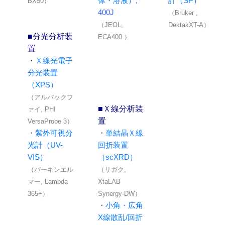
体・溶液）,
計（SP）
BX50）
400J
（Bruker ,
（JEOL,
DektakXT-A）
■分光分析装
ECA400 ）
置
・
Ｘ線光電子
分光装置
（XPS）
（アルバックフ
■Ｘ線分析装
ァイ, PHI
置
VersaProbe 3）
・
紫外可視分
・
単結晶Ｘ線
光計（UV-
回折装置
VIS）
（scXRD）
（パーキンエル
（リガク,
マー, Lambda
XtaLAB
365+）
Synergy-DW）
・
小角・広角
X線散乱/回折