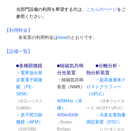
当部門
設備の利用を希望する方は、
こちらのページ
をご
参照ください。
【利用料金】
各装置の利用料金は
here
のとおりです。
【設備一覧】
■各種顕微鏡
■核磁気共鳴
■分離分析・
分光装置
熱分析装置
・
電界放出形
走査電子顕微
・核磁気共鳴
・
超高速液体ク
鏡 （FE-
装置（NMR）
ロマトグラフィー
SEM）
（UPLC）
400MHz（溶
（日立ハイテク,
（日本ウォータ
液）,
SU8000）
ーズ, ACUITY UPLC）
・
原子間力顕
400A/400B
・
示差走査熱量
微鏡（AFM）
測定装置（DSC）
（Bruker
（OXFORD,
BioSpin,
（パーキンエル