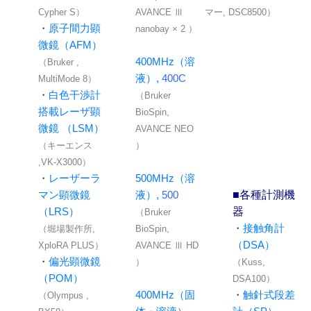
Cypher S）
AVANCE Ⅲ
マー, DSC8500）
・
原子間力顕
nanobay × 2 ）
微鏡（AFM）
400MHz（溶
（Bruker ,
液）,
400C
MultiMode 8）
・
白色干渉計
（Bruker
搭載レーザ顕
BioSpin,
微鏡 （LSM）
AVANCE NEO
（キーエンス
）
,VK-X3000）
・
レーザーラ
500MHz（溶
■各種計測機
マン顕微鏡
液）,
500
器
（LRS）
（Bruker
・
接触角計
（堀場製作所,
BioSpin,
（DSA）
XploRA PLUS）
AVANCE Ⅲ HD
・
偏光顕微鏡
）
（Kuss,
（POM）
DSA100）
400MHz（固
・
触針式段差
（Olympus ,